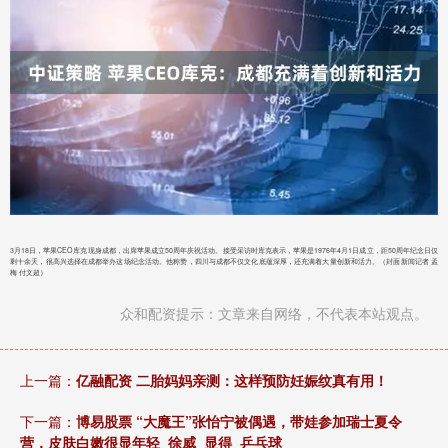
3月18日，苹果CEO库克现身成都，出席苹果成立50周年庆祝活动。接受采访时库克表示，苹果是1976年4月1日成立，距50周年纪念日仅
剩十余天，很高兴选择在成都举办这场纪念活动。他称赞，四川与成都不仅文化底蕴深厚，还充满着大量创新和活力。（封面新闻记者 孟
梅 付文超）
众和配资提示：文章来自网络，不代表本站观点。
上一篇：
亿融配资 二胎妈妈亲测：这样预防妊娠纹真有用！
下一篇：
博易股票 “大魔王”张怡宁被偶遇，带娃参加瑞士夏令
营，皮肤白嫩很显年轻_徐威_显得_乒乓球