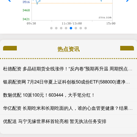
热点资讯
杜德配资 多晶硅期货全线涨停！“反内卷”预期再升温 周期拐点来了？
银易配资网 7月24日华夏上证科创板50成份ETF(588000)遭净赎回11.07亿元, 位居当日股票ETF净流出排名2/1273
数魅优配 10派100元！603444，大手笔分红！
华亿配资 长期吃米和长期吃面的人，谁的心血管更健康？结果出乎意料
优配送 马宁无缘世界杯首轮亮相 暂无执法任务安排