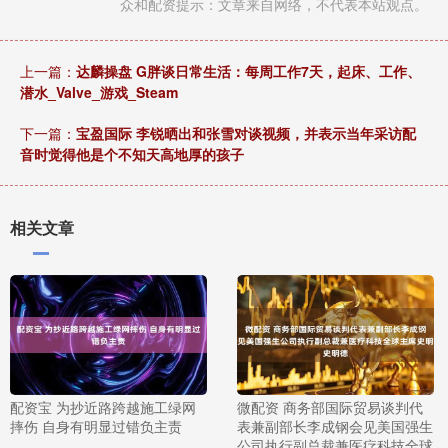
众和配资提示：文章来自网络，不代表本站观点。
上一篇：
达麟操盘 G胖谈日常生活：每周工作7天，起床、工作、
潜水_Valve_游戏_Steam
下一篇：
宝盈国际 李锐晒出和张雪对谈视频，并表示当年采访配
音时觉得他是个不知天高地厚的孩子
相关文章
配资宝 为抄近路跨越施工绿网
微配资 商务部国际贸易谈判代
摔伤 自身有明显过错负主责
表兼副部长李成钢会见美国强生
公司执行副总裁兼医疗科技全球