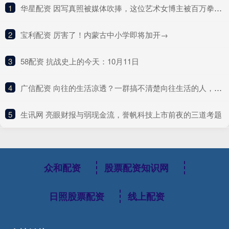
1
​华星配资 因写真照被媒体吹捧，这位艺术女博主被百万拳迷称为UFC传奇？
2
​宝利配资 厉害了！内蒙古中小学即将加开→
3
​58配资 抗战史上的今天：10月11日
4
​广信配资 向往的生活凉透？一群搞不清楚向往生活的人，在演向往的生活
5
​生讯网 亮眼财报与弱现金流，誉帆科技上市前夜的三道考题
众和配资
股票配资知识网
日照股票配资
线上配资