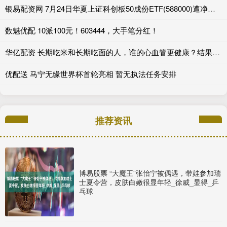
银易配资网 7月24日华夏上证科创板50成份ETF(588000)遭净赎回11.07亿元, 位居当日股票ETF净流出排名2/1273
数魅优配 10派100元！603444，大手笔分红！
华亿配资 长期吃米和长期吃面的人，谁的心血管更健康？结果出乎意料
优配送 马宁无缘世界杯首轮亮相 暂无执法任务安排
推荐资讯
博易股票 “大魔王”张怡宁被偶遇，带娃参加瑞
士夏令营，皮肤白嫩很显年轻_徐威_显得_乒
乓球