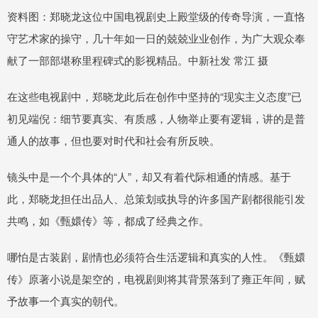
资料图：郑晓龙这位中国电视剧史上殿堂级的传奇导演，一直恪
守艺术家的操守，几十年如一日的兢兢业业创作，为广大观众奉
献了一部部堪称里程碑式的影视精品。中新社发 常江 摄
在这些电视剧中，郑晓龙此后在创作中坚持的“现实主义态度”已
初见端倪：细节要真实、有质感，人物举止要有逻辑，讲的是普
通人的故事，但也要对时代和社会有所反映。
镜头中是一个个具体的“人”，却又有着代际相通的情感。基于
此，郑晓龙担任出品人、总策划或执导的许多国产剧都很能引发
共鸣，如《甄嬛传》等，都成了经典之作。
哪怕是古装剧，剧情也必须符合生活逻辑和真实的人性。《甄嬛
传》原著小说是架空的，电视剧则将其背景落到了雍正年间，赋
予故事一个真实的朝代。