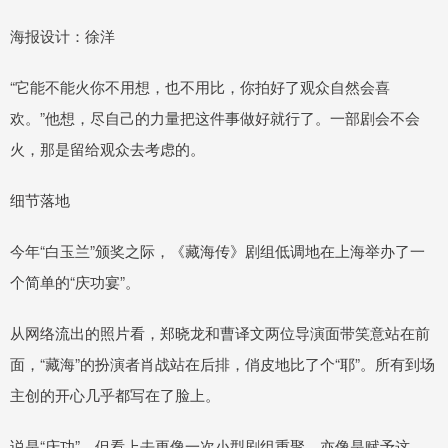
海报设计：徐洋
“它能不能火你不用想，也不用比，你拍好了观众自然会喜
欢。”他想，尽自己的力量把这件事做好就行了。一部剧会不会
火，那是留给观众去考虑的。
细节落地
今年“白玉兰”颁奖之际，《藏海传》剧组低调地在上海举办了一
个简单的“庆功宴”。
从网络流出的照片看，郑晓龙和曹译文两位导演面带笑意站在前
面，“藏海”的扮演者肖战站在后排，俏皮地比了个“耶”。所有到场
主创的开心几乎都写在了脸上。
说是“庆功”，但看上去更像一次小型剧组重聚，亦像是赋予这