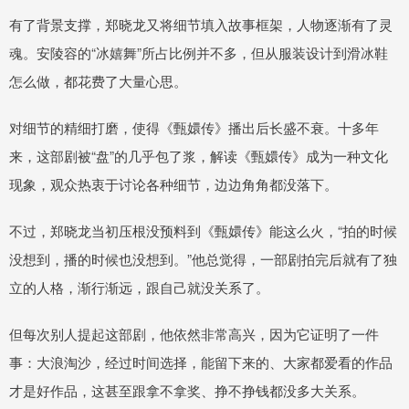
有了背景支撑，郑晓龙又将细节填入故事框架，人物逐渐有了灵
魂。安陵容的“冰嬉舞”所占比例并不多，但从服装设计到滑冰鞋
怎么做，都花费了大量心思。
对细节的精细打磨，使得《甄嬛传》播出后长盛不衰。十多年
来，这部剧被“盘”的几乎包了浆，解读《甄嬛传》成为一种文化
现象，观众热衷于讨论各种细节，边边角角都没落下。
不过，郑晓龙当初压根没预料到《甄嬛传》能这么火，“拍的时候
没想到，播的时候也没想到。”他总觉得，一部剧拍完后就有了独
立的人格，渐行渐远，跟自己就没关系了。
但每次别人提起这部剧，他依然非常高兴，因为它证明了一件
事：大浪淘沙，经过时间选择，能留下来的、大家都爱看的作品
才是好作品，这甚至跟拿不拿奖、挣不挣钱都没多大关系。