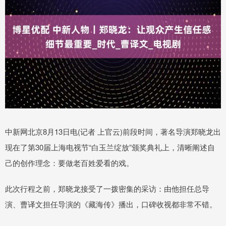
中新网北京8月13日电(记者 上官云)前段时间，著名导演郑晓龙出
现在了第30届上海电视节“白玉兰绽放”颁奖典礼上，清晰阐述自
己的创作理念：要做老百姓爱看的戏。
此次行程之前，郑晓龙接受了一拨密集的采访：由他担任总导
演、曹译文担任导演的《藏海传》播出，口碑收视都非常不错。