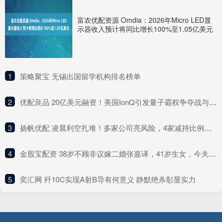
富农优配资源 Omdia：2026年Micro LED显
示器收入预计将同比增长100%至1.05亿美元
1
​策略聚宝 无锡出国留学机构排名榜单
2
​优配良品 20亿美元融资！美国IonQ引发量子霸权争夺战与科技暗战
3
​扬帆优配 凌晨利空扎堆！多家公司亮风险，4家减持比例超19%
4
​金股宝配资 38岁不顾非议嫁二婚张嘉译，41岁生女，今夫妻俩凭《主角》登央视
5
​奕汇网 歼10C实现A射B导有何意义 静默绝杀彰显实力