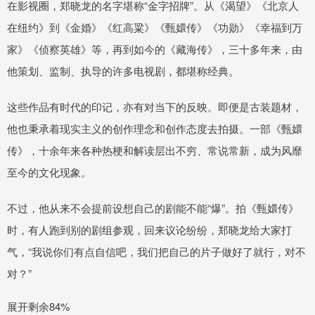
在影视圈，郑晓龙的名字堪称“金字招牌”。从《渴望》《北京人
在纽约》到《金婚》《红高粱》《甄嬛传》《功勋》《幸福到万
家》《侦察英雄》等，再到如今的《藏海传》，三十多年来，由
他策划、监制、执导的许多电视剧，都堪称经典。
这些作品有时代的印记，亦有对当下的反映。即便是古装题材，
他也秉承着现实主义的创作理念和创作态度去拍摄。一部《甄嬛
传》，十余年来各种热梗和解读层出不穷、常说常新，成为风靡
至今的文化现象。
不过，他从来不会提前设想自己的剧能不能“爆”。拍《甄嬛传》
时，有人跑到别的剧组参观，回来议论纷纷，郑晓龙给大家打
气，“我说你们有点自信吧，我们把自己的片子做好了就行，对不
对？”
展开剩余84%