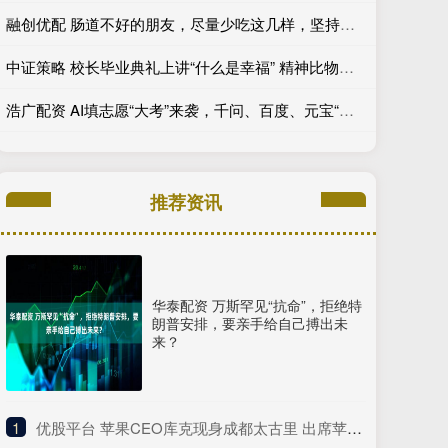
融创优配 肠道不好的朋友，尽量少吃这几样，坚持下去，你的肠道就好了大半
中证策略 校长毕业典礼上讲“什么是幸福” 精神比物质更重要
浩广配资 AI填志愿“大考”来袭，千问、百度、元宝“交卷”
推荐资讯
华泰配资 万斯罕见“抗命”，拒绝特
朗普安排，要亲手给自己搏出未
来？
1
​优股平台 苹果CEO库克现身成都太古里 出席苹果50周年庆典活动