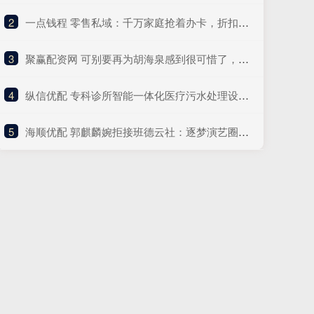
2
​一点钱程 零售私域：千万家庭抢着办卡，折扣牛超市不靠大牌靠&quot;卖信任&quot;？
3
​聚赢配资网 可别要再为胡海泉感到很可惜了，因为他正在另一个圈子，风生水起
4
​纵信优配 专科诊所智能一体化医疗污水处理设备十大品牌中科蔚蓝—— 医疗污水智能处理专家
5
​海顺优配 郭麒麟婉拒接班德云社：逐梦演艺圈，书写别样人生_管理_郭德纲_事务