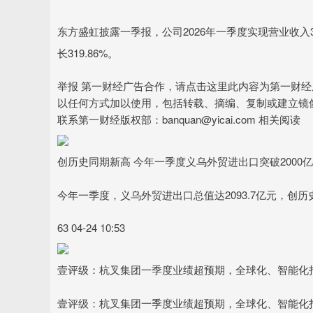
东方盛虹披露一季报，公司2026年一季度实现营业收入320
沪深300
4637.89
.43
-0.52%
-20.27
-0.
长319.86%。
举报 第一财经广告合作，请点击这里此内容为第一财
以任何方式加以使用，包括转载、摘编、复制或建立镜
联系第一财经版权部：banquan@yicai.com 相关阅读
创历史同期新高 今年一季度义乌外贸进出口突破2000
今年一季度，义乌外贸进出口总值达2093.7亿元，创
63 04-24 10:53
壹评级：杭叉集团一季度业绩超预期，全球化、智能化
壹评级：杭叉集团一季度业绩超预期，全球化、智能化