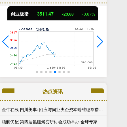
创业板指
3511.47
基
-23.68
-0.67%
热点资讯
金牛在线 四川美丰: 回应与同业央企资本端维稳举措执行力度差距问题
领航优配 第四届氢硼聚变研讨会成功举办 全球专家学者共研未来能源创新