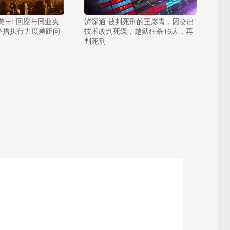
美丰: 回应与同业央
泸深通 被判死刑的王彦青，因交出
举措执行力度差距问
技术改判死缓，越狱狂杀16人，再
判死刑