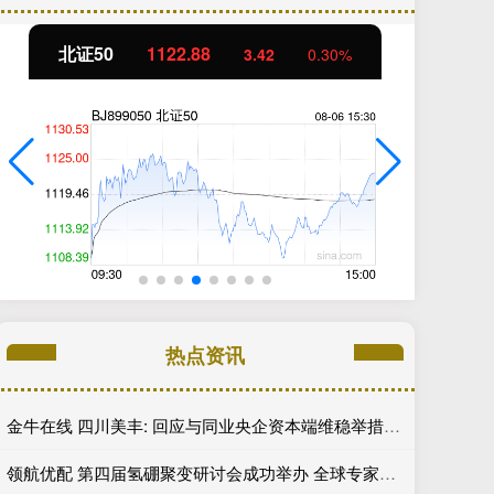
创业板指
3515.56
0.30%
-19.58
-0.5
热点资讯
金牛在线 四川美丰: 回应与同业央企资本端维稳举措执行力度差距问题
领航优配 第四届氢硼聚变研讨会成功举办 全球专家学者共研未来能源创新