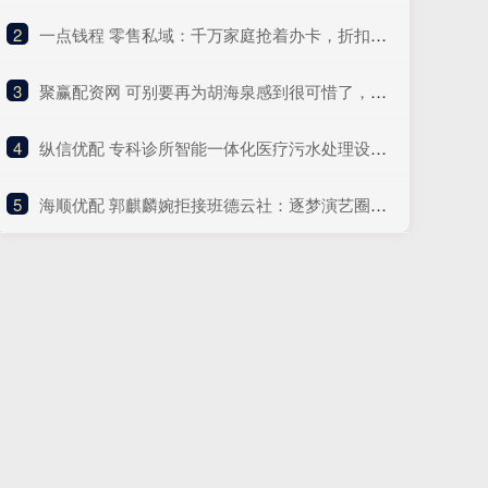
2
​一点钱程 零售私域：千万家庭抢着办卡，折扣牛超市不靠大牌靠&quot;卖信任&quot;？
3
​聚赢配资网 可别要再为胡海泉感到很可惜了，因为他正在另一个圈子，风生水起
4
​纵信优配 专科诊所智能一体化医疗污水处理设备十大品牌中科蔚蓝—— 医疗污水智能处理专家
5
​海顺优配 郭麒麟婉拒接班德云社：逐梦演艺圈，书写别样人生_管理_郭德纲_事务