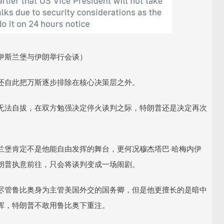
伊斯兰堡与伊朗举行会谈）
还自此把万斯逐步排除在核心决策层之外。
无法自拔，在双方勉强决定停火谈判之际，特朗普还是决定再次
兰堡肯定不是他能自由发挥的舞台，更何况穆杰塔巴·哈梅内伊
朗普执意前往，只会将谈判变成一场闹剧。
尽管鲁比奥身为主管美国外交的国务卿，但是他更擅长的是暗中
挥，特朗普不敢用鲁比奥下重注。