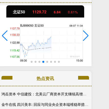
北证50
1129.72
创
6.84
0.61%
热点资讯
鸿岳资本 中信建投：北美云厂商资本开支继续高增长 关注算力超跌与高股息标的
金牛在线 四川美丰: 回应与同业央企资本端维稳举措执行力度差距问题