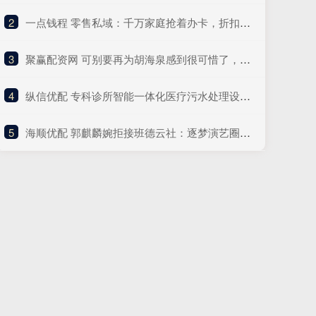
2
​一点钱程 零售私域：千万家庭抢着办卡，折扣牛超市不靠大牌靠&quot;卖信任&quot;？
3
​聚赢配资网 可别要再为胡海泉感到很可惜了，因为他正在另一个圈子，风生水起
4
​纵信优配 专科诊所智能一体化医疗污水处理设备十大品牌中科蔚蓝—— 医疗污水智能处理专家
5
​海顺优配 郭麒麟婉拒接班德云社：逐梦演艺圈，书写别样人生_管理_郭德纲_事务