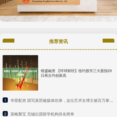
推荐资讯
镕盛融资 【环球财经】纽约股市三大股指29
日再次均创新高
1
​华星配资 因写真照被媒体吹捧，这位艺术女博主被百万拳迷称为UFC传奇？
2
​策略聚宝 无锡出国留学机构排名榜单