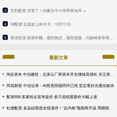
3
​宝利配资 厉害了！内蒙古中小学即将加开→
4
​58配资 抗战史上的今天：10月11日
5
​君润宜保 肋骨外翻，瘦到病态，脸部扭曲，内娱畸形审美什么时候是个头
最新文章
鸿岳资本 中信建投：北美云厂商资本开支继续高增长 关注算力超跌与高股息标的
同花财富 中信证券：AI投资回报闭环已现 坚定看好光通信板块
配资658 多家纸企宣布提价 多只造纸股股价大幅上涨
杜德配资 多晶硅期货全线涨停！“反内卷”预期再升温 周期拐点来了？