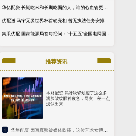
华亿配资 长期吃米和长期吃面的人，谁的心血管更健康？结果出乎意料
优配送 马宁无缘世界杯首轮亮相 暂无执法任务安排
集采优配 国家能源局答每经问：“十五五”全国电网固投5万亿元以上
推荐资讯
本财配资 妈呀秋瓷炫瘦了这么多！
满脸皱纹眼神疲惫，网友：差一点
没认出来
1
​华星配资 因写真照被媒体吹捧，这位艺术女博主被百万拳迷称为UFC传奇？