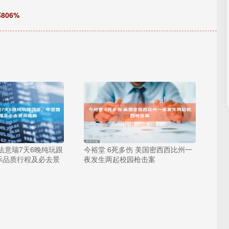
806%
法意瑞7天6晚纯玩跟
今裕堂 6死多伤 美国密西西比州一
际品质行程及必去景
夜发生两起校园枪击案