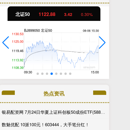
北证50
1122.88
创
3.42
0.30%
热点资讯
银易配资网 7月24日华夏上证科创板50成份ETF(588000)遭净赎回11.07亿元, 位居当日股票ETF净流出排名2/1273
数魅优配 10派100元！603444，大手笔分红！