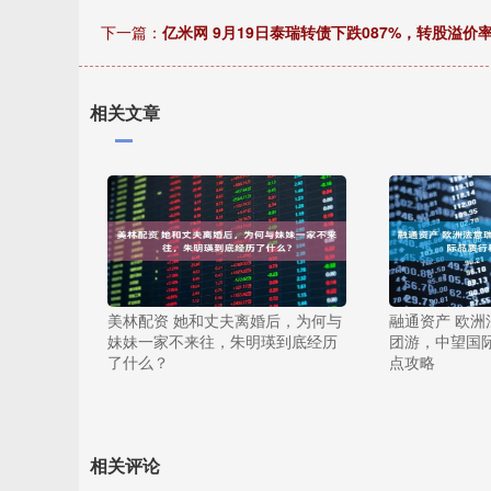
下一篇：
亿米网 9月19日泰瑞转债下跌087%，转股溢价率
相关文章
美林配资 她和丈夫离婚后，为何与
融通资产 欧洲
妹妹一家不来往，朱明瑛到底经历
团游，中望国
了什么？
点攻略
相关评论