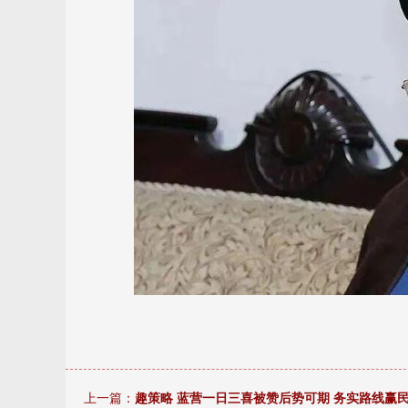
上一篇：
趣策略 蓝营一日三喜被赞后势可期 务实路线赢