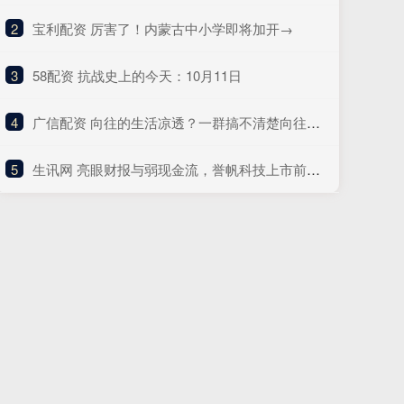
2
​宝利配资 厉害了！内蒙古中小学即将加开→
3
​58配资 抗战史上的今天：10月11日
4
​广信配资 向往的生活凉透？一群搞不清楚向往生活的人，在演向往的生活
5
​生讯网 亮眼财报与弱现金流，誉帆科技上市前夜的三道考题