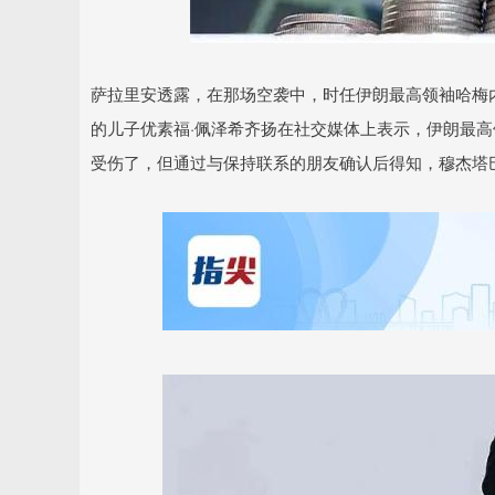
深证成指
14110.12
.92
0.57%
-34.08
-0
萨拉里安透露，在那场空袭中，时任伊朗最高领袖哈梅
的儿子优素福·佩泽希齐扬在社交媒体上表示，伊朗最高
受伤了，但通过与保持联系的朋友确认后得知，穆杰塔