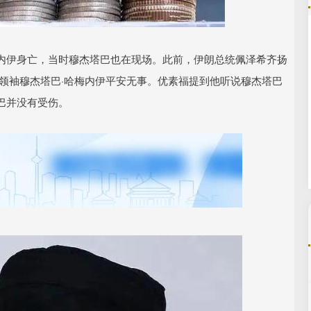
沪深300
4651.31
.24%
-6.85
-0.15%
内伊身亡，当时穆杰塔巴也在现场。此前，伊朗总统佩泽希齐扬
领袖穆杰塔巴·哈梅内伊平安无事。优素福提到他听说穆杰塔巴
巴并没有受伤。