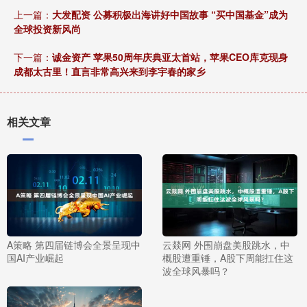
上一篇：
大发配资 公募积极出海讲好中国故事 “买中国基金”成为
全球投资新风尚
下一篇：
诚金资产 苹果50周年庆典亚太首站，苹果CEO库克现身
成都太古里！直言非常高兴来到李宇春的家乡
相关文章
A策略 第四届链博会全景呈现中
云燚网 外围崩盘美股跳水，中
国AI产业崛起
概股遭重锤，A股下周能扛住这
波全球风暴吗？