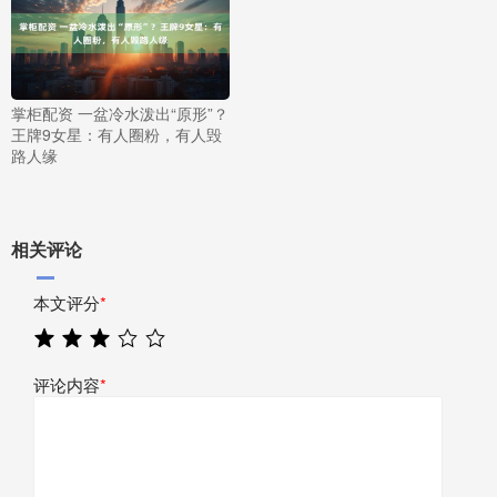
掌柜配资 一盆冷水泼出“原形”？
王牌9女星：有人圈粉，有人毁
路人缘
相关评论
本文评分
*
评论内容
*