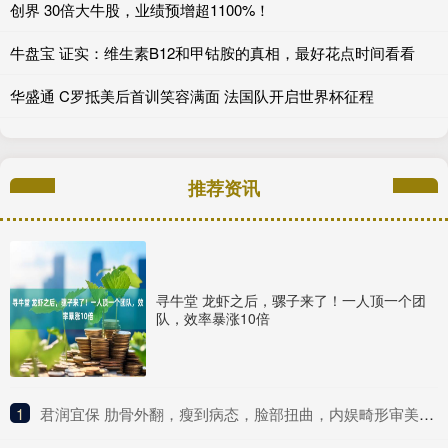
创界 30倍大牛股，业绩预增超1100%！
牛盘宝 证实：维生素B12和甲钴胺的真相，最好花点时间看看
华盛通 C罗抵美后首训笑容满面 法国队开启世界杯征程
推荐资讯
寻牛堂 龙虾之后，骡子来了！一人顶一个团
队，效率暴涨10倍
1
​君润宜保 肋骨外翻，瘦到病态，脸部扭曲，内娱畸形审美什么时候是个头