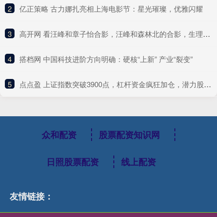
2
​亿正策略 古力娜扎亮相上海电影节：星光璀璨，优雅闪耀
3
​高开网 看汪峰和章子怡合影，汪峰和森林北的合影，生理性喜欢显而易见
4
​搭档网 中国科技进阶方向明确：硬核“上新” 产业“裂变”
5
​点点盈 上证指数突破3900点，杠杆资金疯狂加仓，潜力股爆发在即
众和配资
股票配资知识网
日照股票配资
线上配资
友情链接：