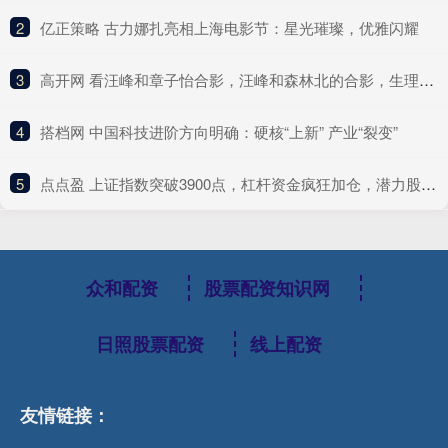
2
​亿正策略 古力娜扎亮相上海电影节：星光璀璨，优雅闪耀
3
​高开网 看汪峰和章子怡合影，汪峰和森林北的合影，生理性喜欢显而易见
4
​搭档网 中国科技进阶方向明确：硬核“上新” 产业“裂变”
5
​点点盈 上证指数突破3900点，杠杆资金疯狂加仓，潜力股爆发在即
众和配资
股票配资知识网
日照股票配资
线上配资
友情链接：