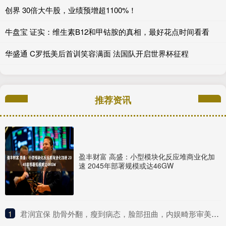
创界 30倍大牛股，业绩预增超1100%！
牛盘宝 证实：维生素B12和甲钴胺的真相，最好花点时间看看
华盛通 C罗抵美后首训笑容满面 法国队开启世界杯征程
推荐资讯
盈丰财富 高盛：小型模块化反应堆商业化加
速 2045年部署规模或达46GW
1
​君润宜保 肋骨外翻，瘦到病态，脸部扭曲，内娱畸形审美什么时候是个头