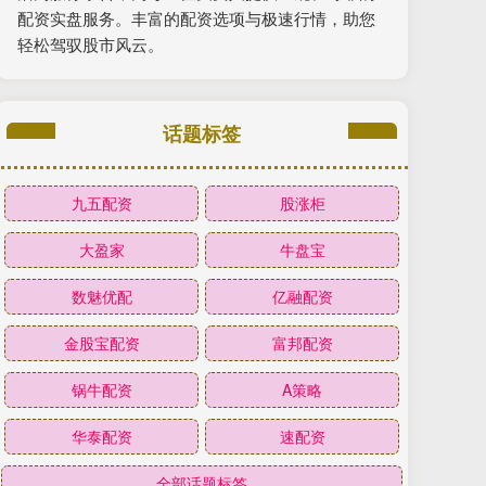
配资实盘服务。丰富的配资选项与极速行情，助您
轻松驾驭股市风云。
话题标签
九五配资
股涨柜
大盈家
牛盘宝
数魅优配
亿融配资
金股宝配资
富邦配资
锅牛配资
A策略
华泰配资
速配资
全部话题标签