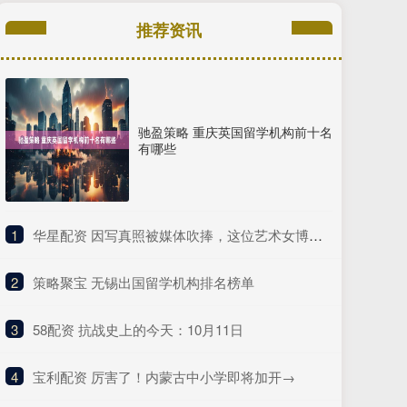
推荐资讯
驰盈策略 重庆英国留学机构前十名
有哪些
1
​华星配资 因写真照被媒体吹捧，这位艺术女博主被百万拳迷称为UFC传奇？
2
​策略聚宝 无锡出国留学机构排名榜单
3
​58配资 抗战史上的今天：10月11日
4
​宝利配资 厉害了！内蒙古中小学即将加开→