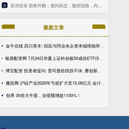
5
​君润宜保 肋骨外翻，瘦到病态，脸部扭曲，内娱畸形审美什么时候是个头
最新文章
金牛在线 四川美丰: 回应与同业央企资本端维稳举措执行力度差距问题
银易配资网 7月24日华夏上证科创板50成份ETF(588000)遭净赎回11.07亿元, 位居当日股票ETF净流出排名2/1273
博宝配资 投资者提问: 贵司股价跌跌不休, 屡创新低, 贵司有采取任何提振股价的措施吗?
魔投网 沪硅产业2025年亏损扩大至15.08亿元 会计师事务所回应监管问询
创界 30倍大牛股，业绩预增超1100%！