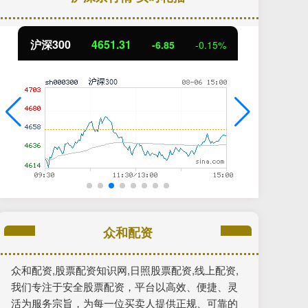
北证50
1122.88
创
3.42
0.30%
众和配资
众和配资,股票配资知识网,日照股票配资,线上配资,
我们专注于安全股票配资，平台以高效、便捷、灵
活为服务宗旨，为每一位买卖人提供正规、可靠的