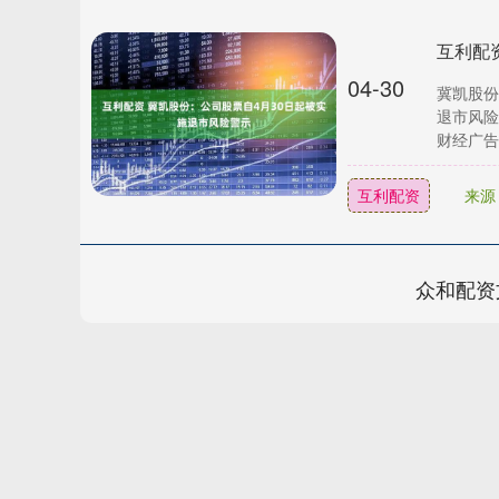
互利配
04-30
冀凯股份
退市风险
财经广告合
互利配资
来源
众和配资