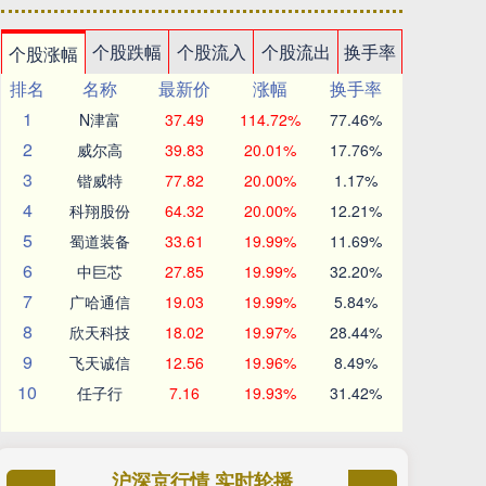
个股跌幅
个股流入
个股流出
换手率
个股涨幅
排名
名称
最新价
涨幅
换手率
1
N津富
37.49
114.72%
77.46%
2
威尔高
39.83
20.01%
17.76%
3
锴威特
77.82
20.00%
1.17%
4
科翔股份
64.32
20.00%
12.21%
5
蜀道装备
33.61
19.99%
11.69%
6
中巨芯
27.85
19.99%
32.20%
7
广哈通信
19.03
19.99%
5.84%
8
欣天科技
18.02
19.97%
28.44%
9
飞天诚信
12.56
19.96%
8.49%
10
任子行
7.16
19.93%
31.42%
沪深京行情 实时轮播