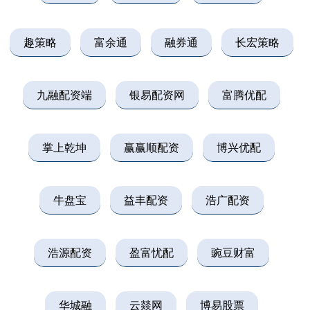
趣策略
富余通
融券通
长宏策略
九融配资端
银易配资网
富腾优配
掌上乾坤
赢赢顺配资
博兴优配
牛盘宝
益丰配资
浩广配资
浩源配资
盈富忧配
豌豆财富
华城融
云燚网
博易股票