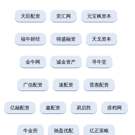
天臣配资
奕汇网
元宝枫资本
福牛财经
镕盛融资
天戈资本
金牛网
诚金资产
寻牛堂
广信配资
速配资
普惠配资
亿融配资
鑫配资
易启胜
搭档网
牛金所
驰盈优配
亿正策略