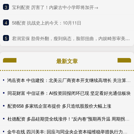
3
​宝利配资 厉害了！内蒙古中小学即将加开→
4
​58配资 抗战史上的今天：10月11日
5
​君润宜保 肋骨外翻，瘦到病态，脸部扭曲，内娱畸形审美什么时候是个头
最新文章
鸿岳资本 中信建投：北美云厂商资本开支继续高增长 关注算力超跌与高股息标的
同花财富 中信证券：AI投资回报闭环已现 坚定看好光通信板块
配资658 多家纸企宣布提价 多只造纸股股价大幅上涨
杜德配资 多晶硅期货全线涨停！“反内卷”预期再升温 周期拐点来了？
金牛在线 四川美丰: 回应与同业央企资本端维稳举措执行力度差距问题