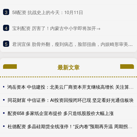
3
​58配资 抗战史上的今天：10月11日
4
​宝利配资 厉害了！内蒙古中小学即将加开→
5
​君润宜保 肋骨外翻，瘦到病态，脸部扭曲，内娱畸形审美什么时候是个头
最新文章
鸿岳资本 中信建投：北美云厂商资本开支继续高增长 关注算力超跌与高股息标的
同花财富 中信证券：AI投资回报闭环已现 坚定看好光通信板块
配资658 多家纸企宣布提价 多只造纸股股价大幅上涨
杜德配资 多晶硅期货全线涨停！“反内卷”预期再升温 周期拐点来了？