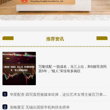
推荐资讯
万隆优配 一脱成名，当三上位，和5婚导演同
居5年，“狠人”宋佳有多疯狂
1
​华星配资 因写真照被媒体吹捧，这位艺术女博主被百万拳迷称为UFC传奇？
2
​策略聚宝 无锡出国留学机构排名榜单