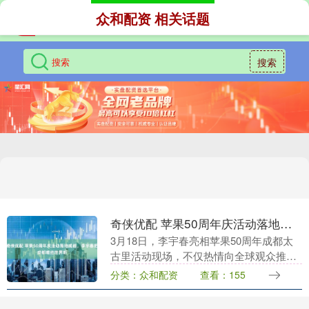
众和配资 相关话题
搜索
奇侠优配 苹果50周年庆活动落地成都，李宇春把成都唱给世界听
3月18日，李宇春亮相苹果50周年成都太
古里活动现场，不仅热情向全球观众推荐
家乡，“成都是一个非常有文化底蕴的城
分类：众和配资
查看：155
市，希望大家多多来成都玩”，还深情演唱
歌曲《蜀绣....