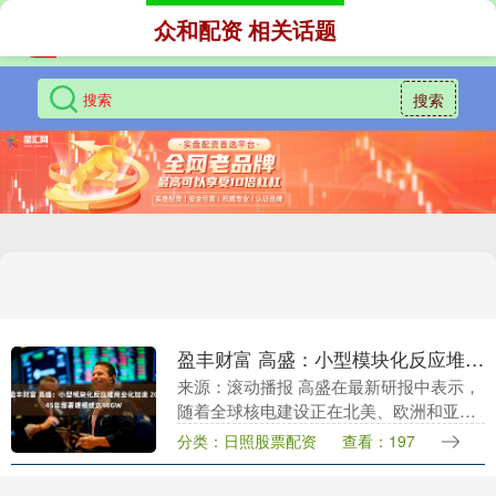
众和配资 相关话题
搜索
盈丰财富 高盛：小型模块化反应堆商业化加速 2045年部署规模或达46GW
来源：滚动播报 高盛在最新研报中表示，
随着全球核电建设正在北美、欧洲和亚洲
同步升温，小型模块化反应堆（SMR）的
分类：日照股票配资
查看：197
商业化落地可能进一步推高未来二十年的
铀需求。高盛....