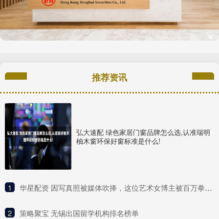
推荐资讯
弘大速配 绿色家居门窗品牌怎么选,认准瑞明
柚木窗环保好窗标准是什么!
1
​华星配资 因写真照被媒体吹捧，这位艺术女博主被百万拳迷称为UFC传奇？
2
​策略聚宝 无锡出国留学机构排名榜单