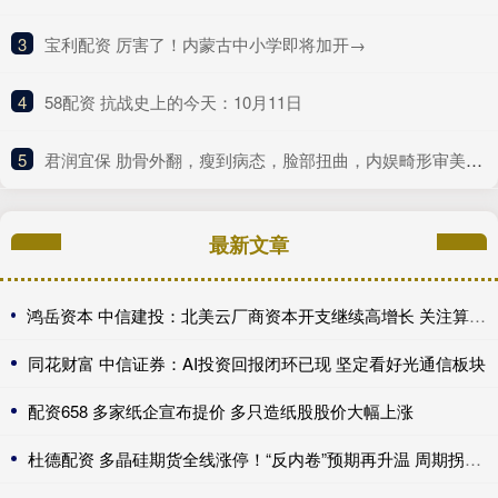
3
​宝利配资 厉害了！内蒙古中小学即将加开→
4
​58配资 抗战史上的今天：10月11日
5
​君润宜保 肋骨外翻，瘦到病态，脸部扭曲，内娱畸形审美什么时候是个头
最新文章
鸿岳资本 中信建投：北美云厂商资本开支继续高增长 关注算力超跌与高股息标的
同花财富 中信证券：AI投资回报闭环已现 坚定看好光通信板块
配资658 多家纸企宣布提价 多只造纸股股价大幅上涨
杜德配资 多晶硅期货全线涨停！“反内卷”预期再升温 周期拐点来了？