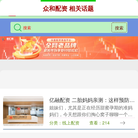
众和配资 相关话题
搜索
亿融配资 二胎妈妈亲测：这样预防妊娠纹真有用！
姐妹们，尤其是正在经历甜蜜孕期的准妈
妈们，今天想跟你们掏心窝子聊聊一个让
很多姐妹都头疼的问题——妊娠纹！作为
分类：线上配资
查看：214
一个过来人（两胎经验），我真心实意地
告诉你们：坚持涂....