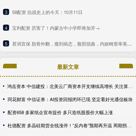
3
​58配资 抗战史上的今天：10月11日
4
​宝利配资 厉害了！内蒙古中小学即将加开→
5
​君润宜保 肋骨外翻，瘦到病态，脸部扭曲，内娱畸形审美什么时候是个头
最新文章
鸿岳资本 中信建投：北美云厂商资本开支继续高增长 关注算力超跌与高股息标的
同花财富 中信证券：AI投资回报闭环已现 坚定看好光通信板块
配资658 多家纸企宣布提价 多只造纸股股价大幅上涨
杜德配资 多晶硅期货全线涨停！“反内卷”预期再升温 周期拐点来了？