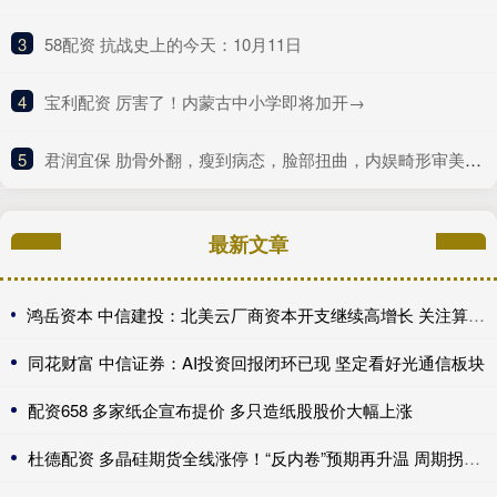
3
​58配资 抗战史上的今天：10月11日
4
​宝利配资 厉害了！内蒙古中小学即将加开→
5
​君润宜保 肋骨外翻，瘦到病态，脸部扭曲，内娱畸形审美什么时候是个头
最新文章
鸿岳资本 中信建投：北美云厂商资本开支继续高增长 关注算力超跌与高股息标的
同花财富 中信证券：AI投资回报闭环已现 坚定看好光通信板块
配资658 多家纸企宣布提价 多只造纸股股价大幅上涨
杜德配资 多晶硅期货全线涨停！“反内卷”预期再升温 周期拐点来了？