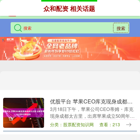
众和配资 相关话题
搜索
优股平台 苹果CEO库克现身成都太古里 出席苹果50周年庆典活动
3月18日下午，苹果公司CEO蒂姆・库克
现身成都太古里，出席苹果成立50周年全
球庆典活动。本次活动为苹果全球庆典亚
分类：股票配资知识网
查看：213
洲首站，现场人气高涨，吸引众多游客和
粉丝关注。....