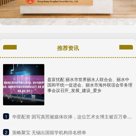
推荐资讯
盈富忧配 丽水市世界丽水人联合会、丽水中
国和平统一促进会、丽水市海外联谊会常务理
事会议召开_发展_建设_爱乡
1
​华星配资 因写真照被媒体吹捧，这位艺术女博主被百万拳迷称为UFC传奇？
2
​策略聚宝 无锡出国留学机构排名榜单