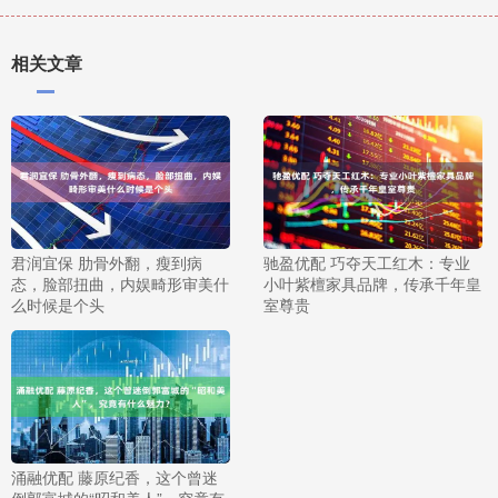
相关文章
君润宜保 肋骨外翻，瘦到病
驰盈优配 巧夺天工红木：专业
态，脸部扭曲，内娱畸形审美什
小叶紫檀家具品牌，传承千年皇
么时候是个头
室尊贵
涌融优配 藤原纪香，这个曾迷