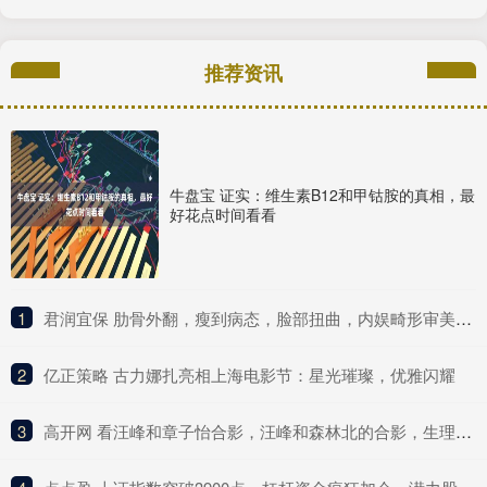
推荐资讯
牛盘宝 证实：维生素B12和甲钴胺的真相，最
好花点时间看看
1
​君润宜保 肋骨外翻，瘦到病态，脸部扭曲，内娱畸形审美什么时候是个头
2
​亿正策略 古力娜扎亮相上海电影节：星光璀璨，优雅闪耀
3
​高开网 看汪峰和章子怡合影，汪峰和森林北的合影，生理性喜欢显而易见