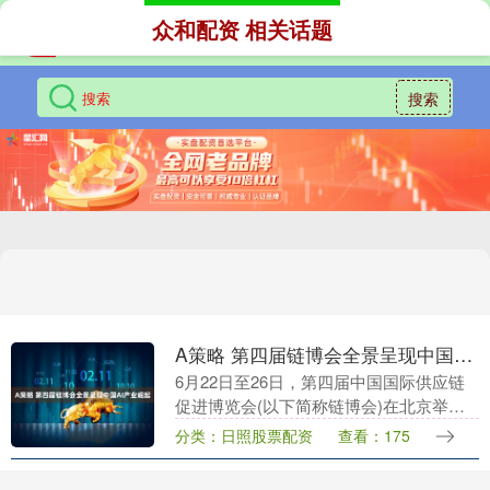
众和配资 相关话题
搜索
A策略 第四届链博会全景呈现中国AI产业崛起
6月22日至26日，第四届中国国际供应链
促进博览会(以下简称链博会)在北京举
办。 本届链博会最引人注目的变化，
分类：日照股票配资
查看：175
是“数字科技链”升级为“数智科技链”，并首
次设立人....