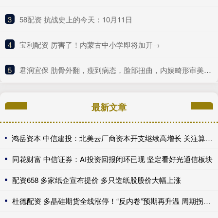
3
​58配资 抗战史上的今天：10月11日
4
​宝利配资 厉害了！内蒙古中小学即将加开→
5
​君润宜保 肋骨外翻，瘦到病态，脸部扭曲，内娱畸形审美什么时候是个头
最新文章
鸿岳资本 中信建投：北美云厂商资本开支继续高增长 关注算力超跌与高股息标的
同花财富 中信证券：AI投资回报闭环已现 坚定看好光通信板块
配资658 多家纸企宣布提价 多只造纸股股价大幅上涨
杜德配资 多晶硅期货全线涨停！“反内卷”预期再升温 周期拐点来了？