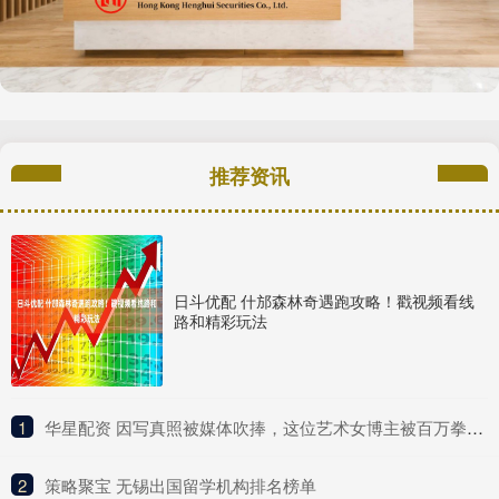
推荐资讯
日斗优配 什邡森林奇遇跑攻略！戳视频看线
路和精彩玩法
1
​华星配资 因写真照被媒体吹捧，这位艺术女博主被百万拳迷称为UFC传奇？
2
​策略聚宝 无锡出国留学机构排名榜单