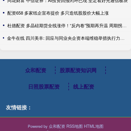
同花财富 中信证券：AI投资回报闭环已现 坚定看好光通信板块
配资658 多家纸企宣布提价 多只造纸股股价大幅上涨
杜德配资 多晶硅期货全线涨停！“反内卷”预期再升温 周期拐点来了？
金牛在线 四川美丰: 回应与同业央企资本端维稳举措执行力度差距问题
众和配资
股票配资知识网
日照股票配资
线上配资
友情链接：
众和配资
RSS地图
HTML地图
Powered by