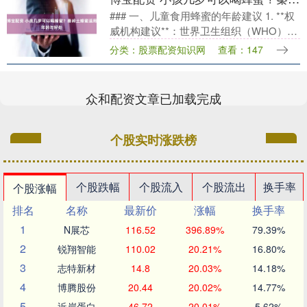
### 一、儿童食用蜂蜜的年龄建议 1. **权
威机构建议**：世界卫生组织（WHO）明
确建议，1岁以下婴儿禁止食用蜂蜜。这是
分类：股票配资知识网
查看：147
因为蜂蜜可能含有肉毒杆菌孢子，婴儿....
众和配资文章已加载完成
个股实时涨跌榜
个股跌幅
个股流入
个股流出
换手率
个股涨幅
排名
名称
最新价
涨幅
换手率
1
N展芯
116.52
396.89%
79.39%
2
锐翔智能
110.02
20.21%
16.80%
3
志特新材
14.8
20.03%
14.18%
4
博腾股份
20.44
20.02%
14.77%
5
近岸蛋白
46.72
20.01%
5.62%