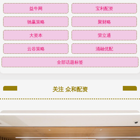
益牛网
宝利配资
驰赢策略
聚财略
大资本
荣立通
云谷策略
涌融优配
全部话题标签
关注 众和配资