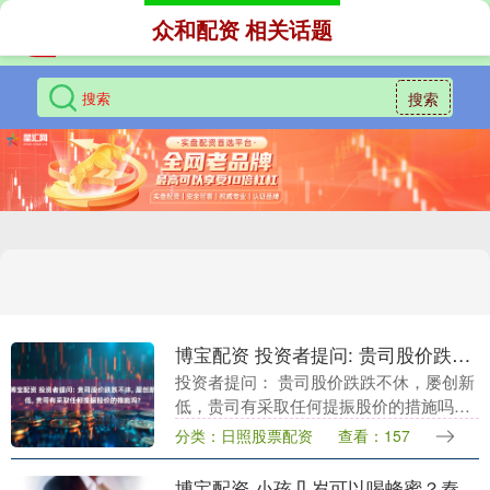
众和配资 相关话题
搜索
博宝配资 投资者提问: 贵司股价跌跌不休, 屡创新低, 贵司有采取任何提振股价的措施吗?
投资者提问： 贵司股价跌跌不休，屡创新
低，贵司有采取任何提振股价的措施吗？
董秘回答(豪鹏科技SZ001283)： 尊敬的投
分类：日照股票配资
查看：157
资者，您好！近期二级市场的股价受宏
观....
博宝配资 小孩几岁可以喝蜂蜜？秦岭土蜂蜜适用年龄与好处