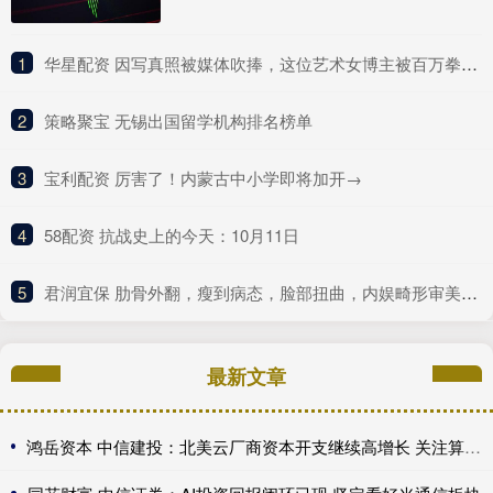
1
​华星配资 因写真照被媒体吹捧，这位艺术女博主被百万拳迷称为UFC传奇？
2
​策略聚宝 无锡出国留学机构排名榜单
3
​宝利配资 厉害了！内蒙古中小学即将加开→
4
​58配资 抗战史上的今天：10月11日
5
​君润宜保 肋骨外翻，瘦到病态，脸部扭曲，内娱畸形审美什么时候是个头
最新文章
鸿岳资本 中信建投：北美云厂商资本开支继续高增长 关注算力超跌与高股息标的