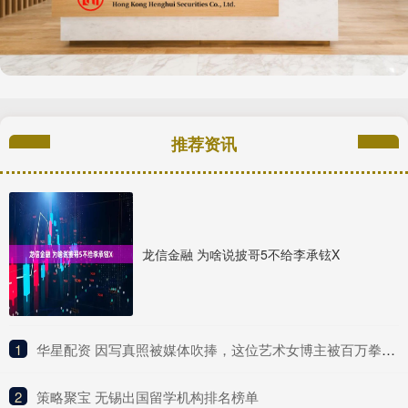
推荐资讯
龙信金融 为啥说披哥5不给李承铉X
1
​华星配资 因写真照被媒体吹捧，这位艺术女博主被百万拳迷称为UFC传奇？
2
​策略聚宝 无锡出国留学机构排名榜单