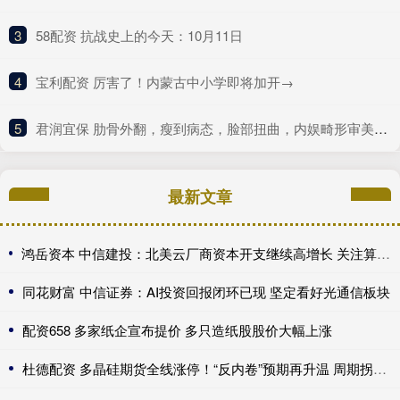
3
​58配资 抗战史上的今天：10月11日
4
​宝利配资 厉害了！内蒙古中小学即将加开→
5
​君润宜保 肋骨外翻，瘦到病态，脸部扭曲，内娱畸形审美什么时候是个头
最新文章
鸿岳资本 中信建投：北美云厂商资本开支继续高增长 关注算力超跌与高股息标的
同花财富 中信证券：AI投资回报闭环已现 坚定看好光通信板块
配资658 多家纸企宣布提价 多只造纸股股价大幅上涨
杜德配资 多晶硅期货全线涨停！“反内卷”预期再升温 周期拐点来了？