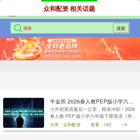
众和配资 相关话题
搜索
牛金所 2026春人教PEP版小学六年级下册英语《奔跑吧少年课时天天练》同步一课一练电子版可打印
小升初英语最后一公里，精准冲刺！2026
春人教 PEP 版小学六年级下册英语《奔跑
吧少年课时天天练》，以 “衔接初中、考
分类：众和配资
查看：182
点闭环、能力落地” 为核心，帮孩子系
统....