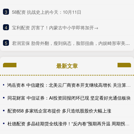
3
​58配资 抗战史上的今天：10月11日
4
​宝利配资 厉害了！内蒙古中小学即将加开→
5
​君润宜保 肋骨外翻，瘦到病态，脸部扭曲，内娱畸形审美什么时候是个头
最新文章
鸿岳资本 中信建投：北美云厂商资本开支继续高增长 关注算力超跌与高股息标的
同花财富 中信证券：AI投资回报闭环已现 坚定看好光通信板块
配资658 多家纸企宣布提价 多只造纸股股价大幅上涨
杜德配资 多晶硅期货全线涨停！“反内卷”预期再升温 周期拐点来了？