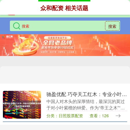
众和配资 相关话题
搜索
驰盈优配 巧夺天工红木：专业小叶紫檀家具品牌，传承千年皇室尊贵
中国人对木头的深厚情结，最深沉的莫过
于对小叶紫檀的钟爱。作为“帝王之木”“木
中之王”，小叶紫檀历来为皇室贵族所专
分类：日照股票配资
查看：126
享，凝聚千年日月的精华，承载着中国人
内心对尊贵与....