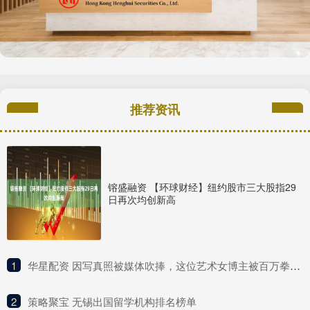
推荐资讯
镕盛融资 【环球财经】纽约股市三大股指29
日再次均创新高
1
​华星配资 因写真照被媒体吹捧，这位艺术女博主被百万拳迷称为UFC传奇？
2
​策略聚宝 无锡出国留学机构排名榜单