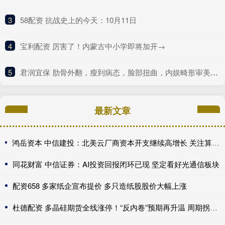
3
​58配资 抗战史上的今天：10月11日
4
​宝利配资 厉害了！内蒙古中小学即将加开→
5
​君润宜保 肋骨外翻，瘦到病态，脸部扭曲，内娱畸形审美什么时候是个头
最新文章
鸿岳资本 中信建投：北美云厂商资本开支继续高增长 关注算力超跌与高股息标的
同花财富 中信证券：AI投资回报闭环已现 坚定看好光通信板块
配资658 多家纸企宣布提价 多只造纸股股价大幅上涨
杜德配资 多晶硅期货全线涨停！“反内卷”预期再升温 周期拐点来了？