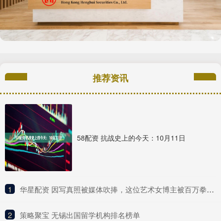
推荐资讯
58配资 抗战史上的今天：10月11日
1
​华星配资 因写真照被媒体吹捧，这位艺术女博主被百万拳迷称为UFC传奇？
2
​策略聚宝 无锡出国留学机构排名榜单