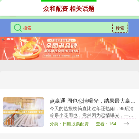
众和配资 相关话题
搜索
点赢通 周也恋情曝光，结果最大赢家竟是“窗帘”？
今天的热搜榜简直比过年还热闹，95后清
冷系小花周也，竟然因为恋情曝光，一口
气炸出了三条热搜，但最让人笑不活的
分类：日照股票配资
查看：164
是，前两条还跟当事人有关，第三条热搜
居然是“拉窗帘”....