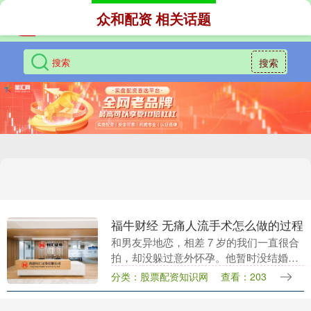
众和配资 相关话题
搜索
福牛财经 无痛人流手术怎么做的过程
和男友异地恋，相差 7 岁的我们一直很合
拍，却没躲过意外怀孕。他暂时没结婚计
划，纠结很久还是决定做人流。 进手术室
分类：股票配资知识网
查看：203
时我特别紧张，医生轻声安慰我别慌，接
着把麻药推....