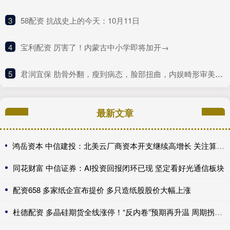
3
​58配资 抗战史上的今天：10月11日
4
​宝利配资 厉害了！内蒙古中小学即将加开→
5
​君润宜保 肋骨外翻，瘦到病态，脸部扭曲，内娱畸形审美什么时候是个头
最新文章
鸿岳资本 中信建投：北美云厂商资本开支继续高增长 关注算力超跌与高股息标的
同花财富 中信证券：AI投资回报闭环已现 坚定看好光通信板块
配资658 多家纸企宣布提价 多只造纸股股价大幅上涨
杜德配资 多晶硅期货全线涨停！“反内卷”预期再升温 周期拐点来了？