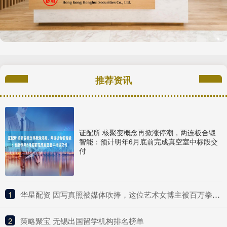
推荐资讯
证配所 核聚变概念再掀涨停潮，两连板合锻
智能：预计明年6月底前完成真空室中标段交
付
1
​华星配资 因写真照被媒体吹捧，这位艺术女博主被百万拳迷称为UFC传奇？
2
​策略聚宝 无锡出国留学机构排名榜单