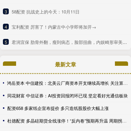
3
​58配资 抗战史上的今天：10月11日
4
​宝利配资 厉害了！内蒙古中小学即将加开→
5
​君润宜保 肋骨外翻，瘦到病态，脸部扭曲，内娱畸形审美什么时候是个头
最新文章
鸿岳资本 中信建投：北美云厂商资本开支继续高增长 关注算力超跌与高股息标的
同花财富 中信证券：AI投资回报闭环已现 坚定看好光通信板块
配资658 多家纸企宣布提价 多只造纸股股价大幅上涨
杜德配资 多晶硅期货全线涨停！“反内卷”预期再升温 周期拐点来了？