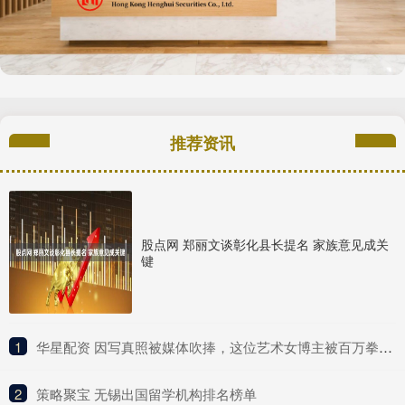
推荐资讯
股点网 郑丽文谈彰化县长提名 家族意见成关
键
1
​华星配资 因写真照被媒体吹捧，这位艺术女博主被百万拳迷称为UFC传奇？
2
​策略聚宝 无锡出国留学机构排名榜单