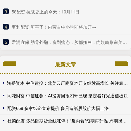
3
​58配资 抗战史上的今天：10月11日
4
​宝利配资 厉害了！内蒙古中小学即将加开→
5
​君润宜保 肋骨外翻，瘦到病态，脸部扭曲，内娱畸形审美什么时候是个头
最新文章
鸿岳资本 中信建投：北美云厂商资本开支继续高增长 关注算力超跌与高股息标的
同花财富 中信证券：AI投资回报闭环已现 坚定看好光通信板块
配资658 多家纸企宣布提价 多只造纸股股价大幅上涨
杜德配资 多晶硅期货全线涨停！“反内卷”预期再升温 周期拐点来了？