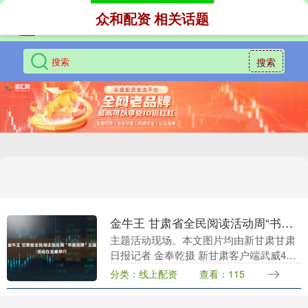
众和配资 相关话题
搜索
金牛王 甘肃省全民阅读活动周“书香陇原”主题活动在武威举行
主题活动现场。本文图片均由新甘肃甘肃
日报记者 金奉乾摄 新甘肃客户端武威4月
19日讯（新甘肃甘肃日报记者 金奉乾 石
分类：线上配资
查看：115
丹丹）今天，由省委宣传部、省文旅厅主
办的20....