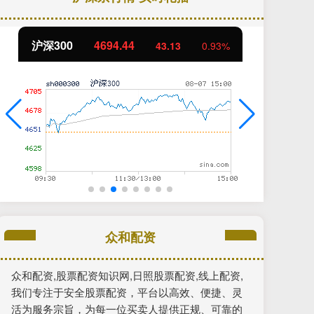
沪深300
4694.44
北
43.13
0.93%
众和配资
众和配资,股票配资知识网,日照股票配资,线上配资,
我们专注于安全股票配资，平台以高效、便捷、灵
活为服务宗旨，为每一位买卖人提供正规、可靠的