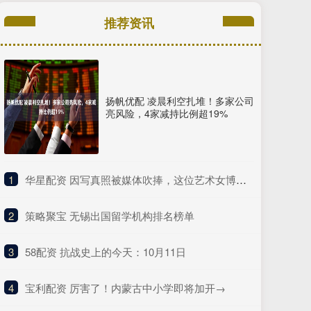
推荐资讯
扬帆优配 凌晨利空扎堆！多家公司
亮风险，4家减持比例超19%
1
​华星配资 因写真照被媒体吹捧，这位艺术女博主被百万拳迷称为UFC传奇？
2
​策略聚宝 无锡出国留学机构排名榜单
3
​58配资 抗战史上的今天：10月11日
4
​宝利配资 厉害了！内蒙古中小学即将加开→