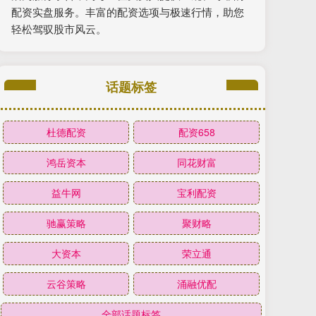
配资实盘服务。丰富的配资选项与极速行情，助您
轻松驾驭股市风云。
话题标签
杜德配资
配资658
鸿岳资本
同花财富
益牛网
宝利配资
驰赢策略
聚财略
大资本
荣立通
云谷策略
涌融优配
全部话题标签