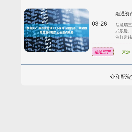
03-26
法意瑞三
式浪漫、
注打造纯
融通资产
来源
众和配资