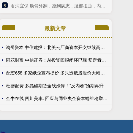
5
​君润宜保 肋骨外翻，瘦到病态，脸部扭曲，内娱畸形审美什么时候是个头
最新文章
鸿岳资本 中信建投：北美云厂商资本开支继续高增长 关注算力超跌与高股息标的
同花财富 中信证券：AI投资回报闭环已现 坚定看好光通信板块
配资658 多家纸企宣布提价 多只造纸股股价大幅上涨
杜德配资 多晶硅期货全线涨停！“反内卷”预期再升温 周期拐点来了？
金牛在线 四川美丰: 回应与同业央企资本端维稳举措执行力度差距问题