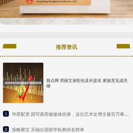
推荐资讯
股点网 郑丽文谈彰化县长提名 家族意见成关
键
1
​华星配资 因写真照被媒体吹捧，这位艺术女博主被百万拳迷称为UFC传奇？
2
​策略聚宝 无锡出国留学机构排名榜单