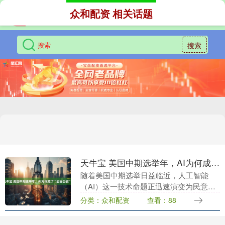
众和配资 相关话题
搜索
天牛宝 美国中期选举年，AI为何成了“全民公敌”？
随着美国中期选举日益临近，人工智能
（AI）这一技术命题正迅速演变为民意反
对下两党交锋的关键战场。 根据哈特研究
分类：众和配资
查看：88
伙伴公司（Hart Research Associ....