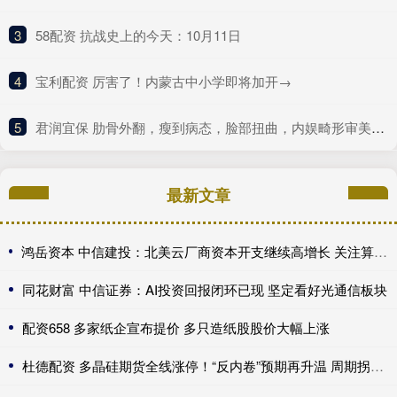
3
​58配资 抗战史上的今天：10月11日
4
​宝利配资 厉害了！内蒙古中小学即将加开→
5
​君润宜保 肋骨外翻，瘦到病态，脸部扭曲，内娱畸形审美什么时候是个头
最新文章
鸿岳资本 中信建投：北美云厂商资本开支继续高增长 关注算力超跌与高股息标的
同花财富 中信证券：AI投资回报闭环已现 坚定看好光通信板块
配资658 多家纸企宣布提价 多只造纸股股价大幅上涨
杜德配资 多晶硅期货全线涨停！“反内卷”预期再升温 周期拐点来了？