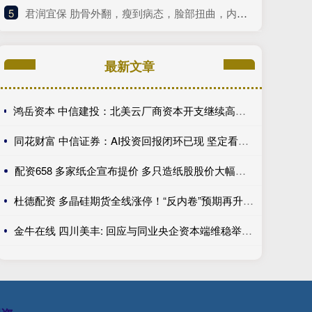
5
​君润宜保 肋骨外翻，瘦到病态，脸部扭曲，内娱畸形审美什么时候是个头
最新文章
鸿岳资本 中信建投：北美云厂商资本开支继续高增长 关注算力超跌与高股息标的
同花财富 中信证券：AI投资回报闭环已现 坚定看好光通信板块
配资658 多家纸企宣布提价 多只造纸股股价大幅上涨
杜德配资 多晶硅期货全线涨停！“反内卷”预期再升温 周期拐点来了？
金牛在线 四川美丰: 回应与同业央企资本端维稳举措执行力度差距问题