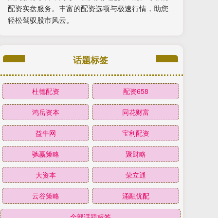
配资实盘服务。丰富的配资选项与极速行情，助您
轻松驾驭股市风云。
话题标签
杜德配资
配资658
鸿岳资本
同花财富
益牛网
宝利配资
驰赢策略
聚财略
大资本
荣立通
云谷策略
涌融优配
全部话题标签