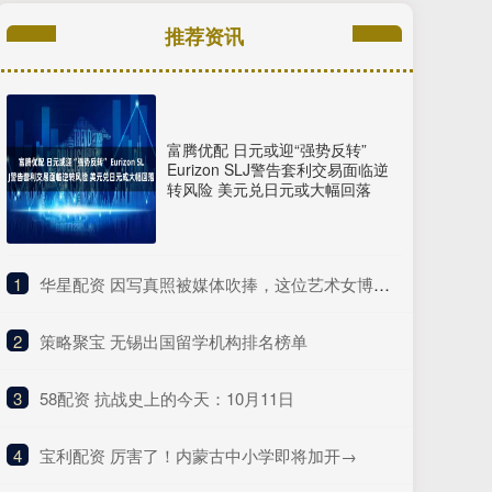
推荐资讯
富腾优配 日元或迎“强势反转”
Eurizon SLJ警告套利交易面临逆
转风险 美元兑日元或大幅回落
1
​华星配资 因写真照被媒体吹捧，这位艺术女博主被百万拳迷称为UFC传奇？
2
​策略聚宝 无锡出国留学机构排名榜单
3
​58配资 抗战史上的今天：10月11日
4
​宝利配资 厉害了！内蒙古中小学即将加开→