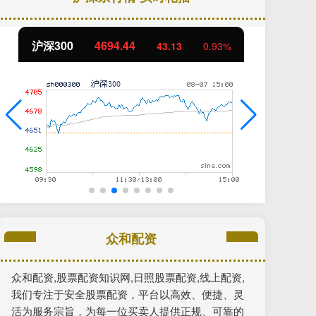
沪深300
4694.44
北
43.13
0.93%
众和配资
众和配资,股票配资知识网,日照股票配资,线上配资,
我们专注于安全股票配资，平台以高效、便捷、灵
活为服务宗旨，为每一位买卖人提供正规、可靠的