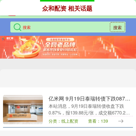
众和配资 相关话题
搜索
亿米网 9月19日泰瑞转债下跌087%，转股溢价率806%
本站消息，9月19日泰瑞转债收盘下跌
0.87%，报139.88元/张，成交额6770.2万
元，转股溢价率8.06%。 资料显示，泰瑞
分类：线上配资
查看：139
转债信用级别为“AA-”，债....