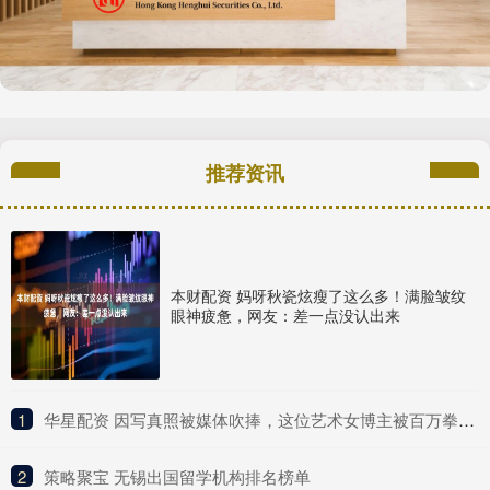
推荐资讯
本财配资 妈呀秋瓷炫瘦了这么多！满脸皱纹
眼神疲惫，网友：差一点没认出来
1
​华星配资 因写真照被媒体吹捧，这位艺术女博主被百万拳迷称为UFC传奇？
2
​策略聚宝 无锡出国留学机构排名榜单