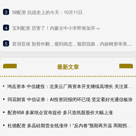
3
​58配资 抗战史上的今天：10月11日
4
​宝利配资 厉害了！内蒙古中小学即将加开→
5
​君润宜保 肋骨外翻，瘦到病态，脸部扭曲，内娱畸形审美什么时候是个头
最新文章
鸿岳资本 中信建投：北美云厂商资本开支继续高增长 关注算力超跌与高股息标的
同花财富 中信证券：AI投资回报闭环已现 坚定看好光通信板块
配资658 多家纸企宣布提价 多只造纸股股价大幅上涨
杜德配资 多晶硅期货全线涨停！“反内卷”预期再升温 周期拐点来了？