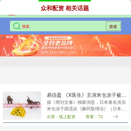
众和配资 相关话题
搜索
易信盈 《X医生》主演米仓凉子被爆因涉毒接受调查
据《周刊文春》独家消息，日本著名演员
米仓凉子因违反《麻药取缔法》（日本管
制毒品滥用与非法交易的法律），正在接
分类：线上配资
查看：73
受厚生劳动省下属的麻药取缔部门的正式
调查。她本人和经....