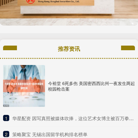
推荐资讯
今裕堂 6死多伤 美国密西西比州一夜发生两起
校园枪击案
1
​华星配资 因写真照被媒体吹捧，这位艺术女博主被百万拳迷称为UFC传奇？
2
​策略聚宝 无锡出国留学机构排名榜单