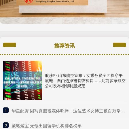
推荐资讯
股涨柜 山东航空宣布：女乘务员全面换穿平
底鞋、自由选择裙装或裤装……此前多家航空
公司发布相似制服规定
1
​华星配资 因写真照被媒体吹捧，这位艺术女博主被百万拳迷称为UFC传奇？
2
​策略聚宝 无锡出国留学机构排名榜单