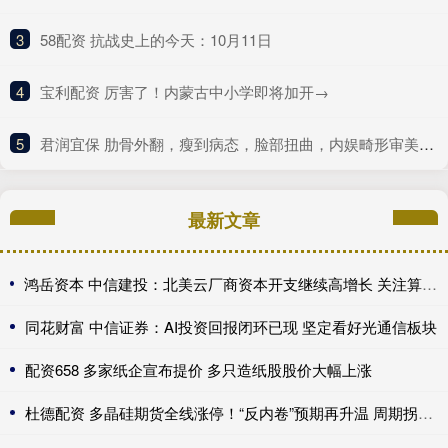
3
​58配资 抗战史上的今天：10月11日
4
​宝利配资 厉害了！内蒙古中小学即将加开→
5
​君润宜保 肋骨外翻，瘦到病态，脸部扭曲，内娱畸形审美什么时候是个头
最新文章
鸿岳资本 中信建投：北美云厂商资本开支继续高增长 关注算力超跌与高股息标的
同花财富 中信证券：AI投资回报闭环已现 坚定看好光通信板块
配资658 多家纸企宣布提价 多只造纸股股价大幅上涨
杜德配资 多晶硅期货全线涨停！“反内卷”预期再升温 周期拐点来了？