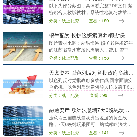
以下为部分截图，具体看完整PDF文件 紧
密贴合人教版教材，系统性地复习数学知
识点，帮助学生巩固课堂所学。 图文并
分类：线上配资
查看：150
茂，用生动的插图和实例解释抽象的数学
概念，使学习....
锅牛配资 长护险探索康养领域“保险+”
图片素材来源：站酷海洛 照护老伴超27年
的江苏省常州市居民周毓人，曾用“雪中送
炭”来对记者形容长期护理保险（以下简
分类：线上配资
查看：158
称“长护险”）的作用。她的话也道出了长
护险对千....
天戈资本 以色列反对党批政府多线作战 国家面临安全危机
以色列反对党批政府多线作战 国家面临安
全危机。以色列反对党领导人拉皮德于3月
26日指责政府在多个方向同时推进军事行
分类：线上配资
查看：99
动导致兵力吃紧，正将国家推向“安全灾
难”。此前....
融通资产 欧洲法意瑞7天6晚纯玩跟团游，中望国际品质行程及必去景点攻略
法意瑞三国连线是欧洲出境游的黄金线
路，7天6晚纯玩跟团可一站式领略法式浪
漫、意式古迹、瑞士仙境。中望国际旅行
分类：线上配资
查看：141