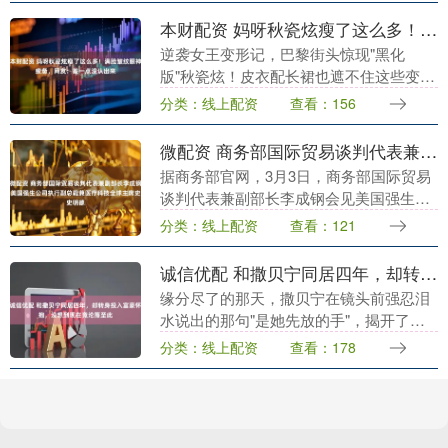
间里又只剩下咖啡....
本财配资 妈呀秋瓷炫瘦了这么多！满脸皱纹眼神疲惫，网友：差一点没认出来
逆袭女王变形记，巴黎街头惊现"黑化
版"秋瓷炫！皮衣配长裙也遮不住这些变
化... ??时尚灾难or人生勋章？ 46岁韩星秋
分类：线上配资
查看：156
瓷炫在巴黎时装周亮相时惊掉网友下巴
——古....
微配资 商务部国际贸易谈判代表兼副部长李成钢会见美国强生公司执行副总裁兼医疗科技全球主席史明德
据商务部官网，3月3日，商务部国际贸易
谈判代表兼副部长李成钢会见美国强生公
司执行副总裁兼医疗科技全球主席史明
分类：线上配资
查看：121
德，双方就中美经贸关系、强生公司在华
业务发展等进行了....
诚信优配 和撒贝宁同居四年，却转身投入富豪怀抱，没想到现在竟沦落至此
缘分尽了的那天，撒贝宁在镜头前强忍泪
水说出的那句"是她先放的手"，揭开了这
段央视往事最痛的伤疤。 当年这对璧人堪
分类：线上配资
查看：178
称传媒界的模范情侣，从电影频道到新闻
直播间，处处....