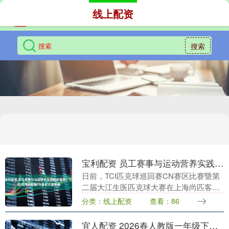
线上配资
搜索
宝利配资 员工赛事与运动营养实践同步推进，TCI匹克球巡回赛CN赛区比赛落幕
日前，TCI匹克球巡回赛CN赛区比赛暨第
二届大江生医匹克球大赛在上海尚匹客匹
克球中心举行。本次活动由TCI运动营养研
分类：线上配资
查看：86
究中心发起，并作为SuperX专项计划的实
践....
宜人配资 2026春人教版一年级下册数学《学霸提优大试卷》【电子打印版】