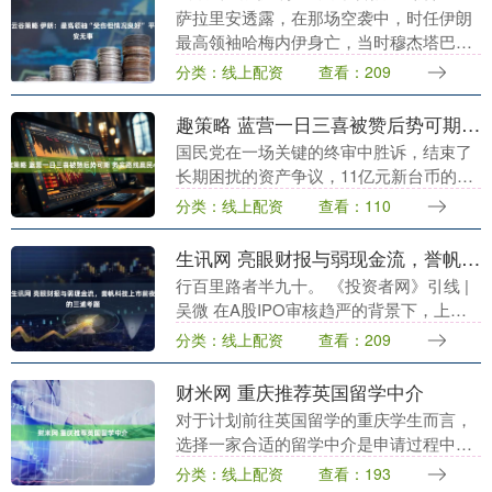
萨拉里安透露，在那场空袭中，时任伊朗
最高领袖哈梅内伊身亡，当时穆杰塔巴也
在现场。此前，伊朗总统佩泽希齐扬的儿
分类：线上配资
查看：209
子优素福·佩泽希齐扬在社交媒体上表示，
伊朗最高领袖穆....
趣策略 蓝营一日三喜被赞后势可期 务实路线赢民心
国民党在一场关键的终审中胜诉，结束了
长期困扰的资产争议，11亿元新台币的追
征处分被撤销，党务运作的资金问题得以
分类：线上配资
查看：110
解决。李四川作为台湾政坛公认的实干
派，曾在新北、高....
生讯网 亮眼财报与弱现金流，誉帆科技上市前夜的三道考题
行百里路者半九十。 《投资者网》引线 |
吴微 在A股IPO审核趋严的背景下，上海
誉帆环境科技股份有限公司（下称"誉帆科
分类：线上配资
查看：209
技"）的上市之路格外引人关注。自2023....
财米网 重庆推荐英国留学中介
对于计划前往英国留学的重庆学生而言，
选择一家合适的留学中介是申请过程中的
关键一步。重庆作为西部地区的教育重
分类：线上配资
查看：193
镇，近年来留学需求持续增长，尤其是英