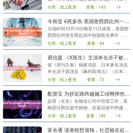
保障性住房建设和供给，加强兜底性民生
分类：线上配资
查看：143
保障，广州市今年面向户籍中等偏下收入
住房困难家庭....
今裕堂 6死多伤 美国密西西比州一夜发生两起校园枪击案
当地时间10月10日晚至11日凌晨，美国密
西西比州发生两起高中校园枪击事件，造
成至少6人死亡、多人受伤。 10日晚，密
分类：线上配资
查看：94
西西比州东部的海德堡镇发生一起枪击事
件，2....
易信盈 《X医生》主演米仓凉子被爆因涉毒接受调查
据《周刊文春》独家消息，日本著名演员
米仓凉子因违反《麻药取缔法》（日本管
制毒品滥用与非法交易的法律），正在接
分类：线上配资
查看：73
受厚生劳动省下属的麻药取缔部门的正式
调查。她本人和经....
配资宝 为抄近路跨越施工绿网摔伤 自身有明显过错负主责
赵英（化名）在物业公司中控室工作，某
晚前往附近超市购物，在返回途中跨越工
程绿网时摔倒受伤。赵英将施工方及发包
分类：线上配资
查看：185
方、承包方公司诉至法院，要求共同赔偿
医疗费、伤残赔偿....
富余通 读港校想省钱，社恐输在起跑线