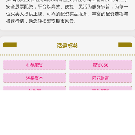
安全股票配资，平台以高效、便捷、灵活为服务宗旨，为每一
位买卖人提供正规、可靠的配资实盘服务。丰富的配资选项与
极速行情，助您轻松驾驭股市风云。
话题标签
杜德配资
配资658
鸿岳资本
同花财富
益牛网
宝利配资
驰赢策略
聚财略
大资本
荣立通
云谷策略
涌融优配