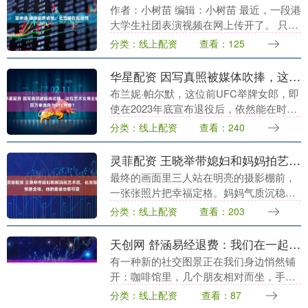
作者：小树苗 编辑：小树苗 最近，一段港
大学生社团表演视频在网上传开了。 只见
学生们穿着统一的服装，跟着节拍跺脚拍
分类：线上配资
查看：125
手。更吸引眼球的是——有男生直接bra外
穿、套....
华星配资 因写真照被媒体吹捧，这位艺术女博主被百万拳迷称为UFC传奇？
布兰妮·帕尔默，这位前UFC举牌女郎，即
使在2023年底宣布退役后，依然能在时尚
和艺术领域掀起波澜，持续引爆话题，堪
分类：线上配资
查看：240
称一位成功火出圈的时尚达人。近日，她
的一组内....
灵菲配资 王晓举带媳妇和妈妈拍艺术照，化完妆惊艳全场，他的套装也很可爱
最终的画面里三人站在明亮的摄影棚前，
一张张照片把幸福定格。妈妈气质沉稳端
庄，媳妇温婉大方，儿子则笑意盈盈、目
分类：线上配资
查看：203
光柔和，仿佛要把这份安康和感恩一并收
藏。三人相互搭肩....
天创网 舒涵易经退费：我们在一起，但各玩各的手机
有一种新的社交图景正在我们身边悄然铺
开：咖啡馆里，几个朋友相对而坐，手指
在屏幕上滑动，偶尔有人抬头，分享一段
分类：线上配资
查看：87
搞笑的短视频或一句随口的吐槽，随后空