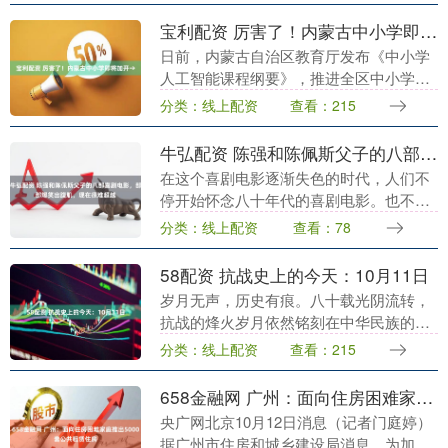
国方向申请竞争激烈....
宝利配资 厉害了！内蒙古中小学即将加开→
日前，内蒙古自治区教育厅发布《中小学
人工智能课程纲要》，推进全区中小学人
工智能课程体系建设系统化、规范化。 人
分类：线上配资
查看：215
工智能作为引领未来的战略性技术，已成
为重塑教育形态....
牛弘配资 陈强和陈佩斯父子的八部喜剧电影，部部爆笑出腹肌，现在很难超越
在这个喜剧电影逐渐失色的时代，人们不
停开始怀念八十年代的喜剧电影。也不得
不提陈强和陈佩斯父子是80年代当之无愧
分类：线上配资
查看：78
的喜剧之王。毫不夸张地说，这爷俩主的
演的电影成就了....
58配资 抗战史上的今天：10月11日
岁月无声，历史有痕。八十载光阴流转，
抗战的烽火岁月依然铭刻在中华民族的记
忆深处。为纪念中国人民抗日战争暨世界
分类：线上配资
查看：215
反法西斯战争胜利80周年，观察者网特别
推出“抗战史上....
658金融网 广州：面向住房困难家庭推出5000套公共租赁住房
央广网北京10月12日消息（记者门庭婷）
据广州市住房和城乡建设局消息，为加大