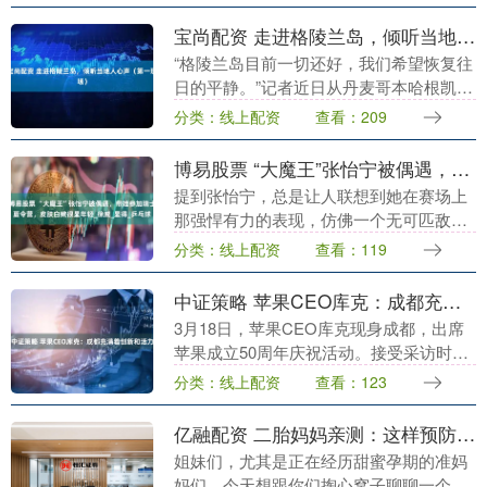
社拥有正规出境旅游资质，专注打造纯玩
无购物、高品质、....
宝尚配资 走进格陵兰岛，倾听当地人心声（第一现场）
“格陵兰岛目前一切还好，我们希望恢复往
日的平静。”记者近日从丹麦哥本哈根凯斯
楚普国际机场搭乘近5个小时的飞机前往世
分类：线上配资
查看：209
界最大岛屿格陵兰岛，同机一名来自格陵
兰岛的乘客....
博易股票 “大魔王”张怡宁被偶遇，带娃参加瑞士夏令营，皮肤白嫩很显年轻_徐威_显得_乒乓球
提到张怡宁，总是让人联想到她在赛场上
那强悍有力的表现，仿佛一个无可匹敌
的“大魔王”。她不仅是唯一一位成功完
分类：线上配资
查看：119
成“双圈大满贯”的女子乒乓球选手，还在
多个国际大赛中展....
中证策略 苹果CEO库克：成都充满着创新和活力
3月18日，苹果CEO库克现身成都，出席
苹果成立50周年庆祝活动。接受采访时库
克表示，苹果是1976年4月1日成立，距50
分类：线上配资
查看：123
周年纪念日仅剩十余天，很高兴选择在成
都....
亿融配资 二胎妈妈亲测：这样预防妊娠纹真有用！
姐妹们，尤其是正在经历甜蜜孕期的准妈
妈们，今天想跟你们掏心窝子聊聊一个让