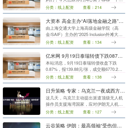
很多姐妹都头疼的问题——妊娠纹！作为
分类：线上配资
查看：214
一个过来人（两胎经验），我真心实意地
告诉你们：坚持涂....
大资本 高金主办“AI落地金融之路”论坛 共探AI赋能金融产业落地新路径
由上海交通大学上海高级金融学院（高
金/SAIF）主办的“2025 Inclusion外滩大会
见解论坛——AI落地金融之路”近日举行，
分类：线上配资
查看：134
共同探索AI赋能金融产业落地....
亿米网 9月19日泰瑞转债下跌087%，转股溢价率806%
本站消息，9月19日泰瑞转债收盘下跌
0.87%，报139.88元/张，成交额6770.2万
元，转股溢价率8.06%。 资料显示，泰瑞
分类：线上配资
查看：138
转债信用级别为“AA-”，债....
日升策略 专家：乌克兰一夜成西方“战争导师” 实战经验全球瞩目
这几天，乌克兰主动提出派遣顶级无人机
操作员支援海湾国家，应对伊朗无人机的
袭击。乌克兰议员奥莱克桑德拉·乌斯蒂诺
分类：线上配资
查看：127
娃直言：“全世界都能从我们的经验中学
习。”这体现了....
云谷策略 伊朗：最高领袖“受伤但情况良好” 平安无事